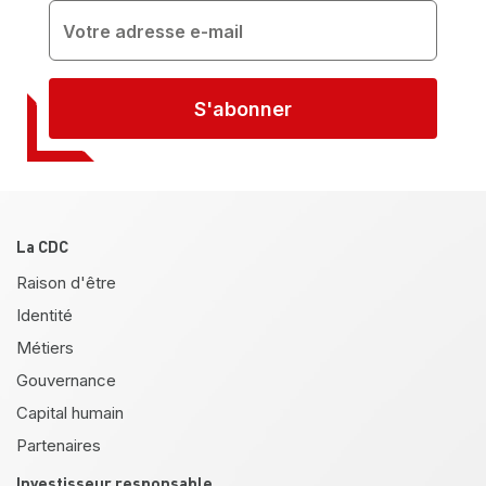
S'abonner
Pied de page
La CDC
Raison d'être
Identité
Métiers
Gouvernance
Capital humain
Partenaires
Investisseur responsable