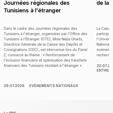
Journées régionales des
de la
Tunisiens à l'étranger
Dans le cadre des Journées régionales des
La Caisse
Tunisiens à l'étranger, organisées par l'Office des
participé
Tunisiens à l'Étranger (OTE), Mme Néjia Gharbi,
l'Univers
Directrice Générale de la Caisse des Dépôts et
Nationale
Consignations (CDC), est intervenue lors du Panel
événement
2, consacré au thème : « Renforcement de
recherche 
l'inclusion financière et optimisation des transferts
financiers des Tunisiens résidant à l'étranger ».
20.07.2
ENTREP
29.07.2026
EVÈNEMENTS NATIONAUX
Pied de page
La CDC