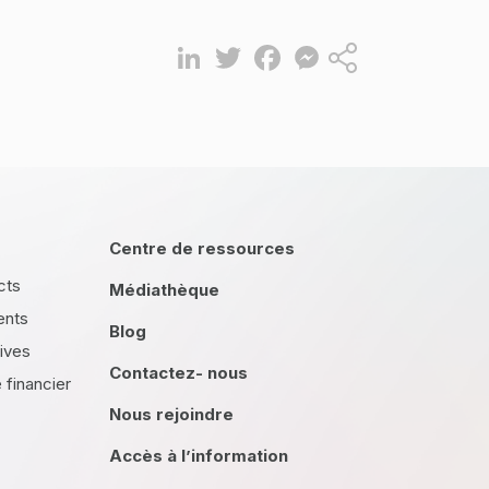
LinkedIn
Twitter
Facebook
Messenger
Partager
Centre de ressources
cts
Médiathèque
ents
Blog
tives
Contactez- nous
financier
Nous rejoindre
Accès à l’information