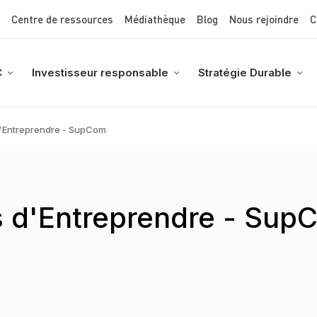
Top Menu
Aller
Centre de ressources
Médiathèque
Blog
Nous rejoindre
C
au
contenu
principal
C
Investisseur responsable
Stratégie Durable
d'Entreprendre - SupCom
s d'Entreprendre - Sup