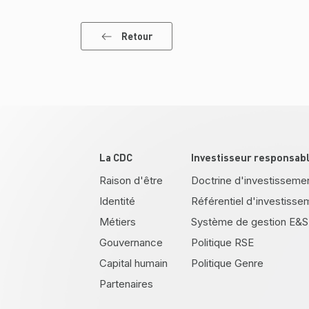
Retour
Pied de page
La CDC
Investisseur responsab
Raison d'être
Doctrine d'investisseme
Identité
Référentiel d'investisse
Métiers
Système de gestion E&S
Gouvernance
Politique RSE
Capital humain
Politique Genre
Partenaires