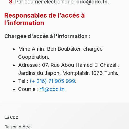
3.
Par courrier électronique:
cdc@cdc.tn
.
Responsables de l’accès à
l’information
Chargée d'accès à l'information :
Mme Amira Ben Boubaker, chargée
Coopération.
Adresse : 07, Rue Abou Hamed El Ghazali,
Jardins du Japon, Montplaisir, 1073 Tunis.
Tél :
(+ 216) 71 905 999
.
Courriel:
rfi@cdc.tn
.
Pied de page
La CDC
Raison d'être