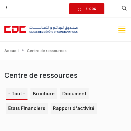
Aller
E-CDC
au
contenu
principal
Accueil
Centre de ressources
Centre de ressources
- Tout -
Brochure
Document
Etats Financiers
Rapport d'activité