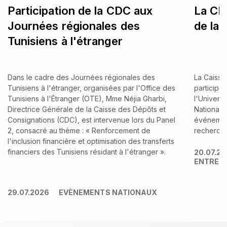
Participation de la CDC aux
La CDC
Journées régionales des
de la
Tunisiens à l'étranger
Dans le cadre des Journées régionales des
La Caisse
Tunisiens à l'étranger, organisées par l'Office des
participé
Tunisiens à l'Étranger (OTE), Mme Néjia Gharbi,
l'Univers
Directrice Générale de la Caisse des Dépôts et
Nationale
Consignations (CDC), est intervenue lors du Panel
événement
2, consacré au thème : « Renforcement de
recherche 
l'inclusion financière et optimisation des transferts
financiers des Tunisiens résidant à l'étranger ».
20.07.2
ENTREP
29.07.2026
EVÈNEMENTS NATIONAUX