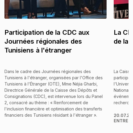
Participation de la CDC aux
La CDC
Journées régionales des
de la
Tunisiens à l'étranger
Dans le cadre des Journées régionales des
La Caisse
Tunisiens à l'étranger, organisées par l'Office des
participé
Tunisiens à l'Étranger (OTE), Mme Néjia Gharbi,
l'Univers
Directrice Générale de la Caisse des Dépôts et
Nationale
Consignations (CDC), est intervenue lors du Panel
événement
2, consacré au thème : « Renforcement de
recherche 
l'inclusion financière et optimisation des transferts
financiers des Tunisiens résidant à l'étranger ».
20.07.2
ENTREP