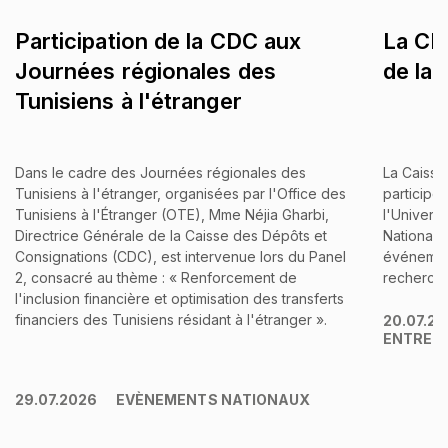
Participation de la CDC aux
La CDC
Journées régionales des
de la
Tunisiens à l'étranger
Dans le cadre des Journées régionales des
La Caisse
Tunisiens à l'étranger, organisées par l'Office des
participé
Tunisiens à l'Étranger (OTE), Mme Néjia Gharbi,
l'Univers
Directrice Générale de la Caisse des Dépôts et
Nationale
Consignations (CDC), est intervenue lors du Panel
événement
2, consacré au thème : « Renforcement de
recherche 
l'inclusion financière et optimisation des transferts
financiers des Tunisiens résidant à l'étranger ».
20.07.2
ENTREP
29.07.2026
EVÈNEMENTS NATIONAUX