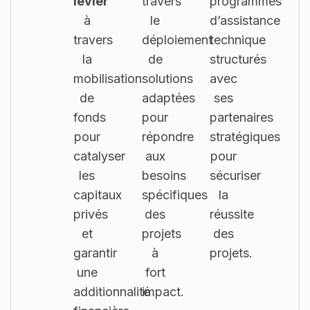
levier
travers
programmes
à
le
d’assistance
travers
déploiement
technique
la
de
structurés
mobilisation
solutions
avec
de
adaptées
ses
fonds
pour
partenaires
pour
répondre
stratégiques
catalyser
aux
pour
les
besoins
sécuriser
capitaux
spécifiques
la
privés
des
réussite
et
projets
des
garantir
à
projets.
une
fort
additionnalité
impact.