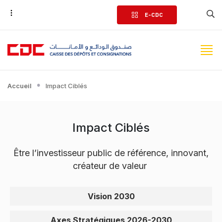
Aller
E-CDC
au
contenu
principal
Accueil
Impact Ciblés
Impact Ciblés
Être l’investisseur public de référence, innovant,
créateur de valeur
Menu Stratégie 21-25
Vision 2030
Axes Stratégiques 2026-2030