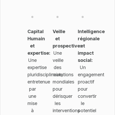
Capital
Veille
Intelligence
Humain
et
régionale
et
prospective:
et
expertise:
Une
impact
Une
veille
social:
expertise
des
Un
pluridisciplinaire,
mutations
engagement
entretenue
mondiales
proactif
par
pour
pour
une
dérisquer
convertir
mise
les
le
à
interventions
potentiel