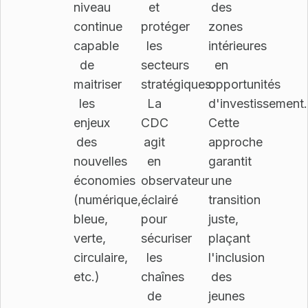
niveau
et
des
continue
protéger
zones
capable
les
intérieures
de
secteurs
en
maitriser
stratégiques.
opportunités
les
La
d'investissement.
enjeux
CDC
Cette
des
agit
approche
nouvelles
en
garantit
économies
observateur
une
(numérique,
éclairé
transition
bleue,
pour
juste,
verte,
sécuriser
plaçant
circulaire,
les
l'inclusion
etc.)
chaînes
des
de
jeunes