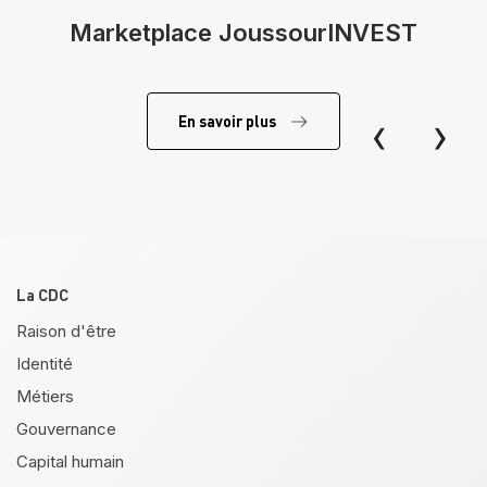
Marketplace JoussourINVEST
‹
›
En savoir plus
Pied de page
La CDC
Raison d'être
Identité
Métiers
Gouvernance
Capital humain