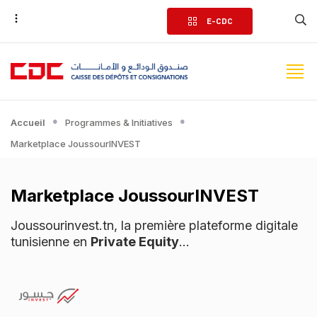
Aller
E-CDC
au
contenu
principal
Accueil
Programmes & Initiatives
Marketplace JoussourINVEST
Marketplace JoussourINVEST
Joussourinvest.tn, la première plateforme digitale
tunisienne en
Private Equity
...