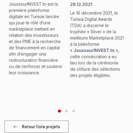
JoussourINVEST.tn est la
28.12.2021
première plateforme
Le 16 décembre 2021, le
digitale en Tunisie lancée
Tunisia Digital Awards
qui joue le rôle d’une
(TDA) a discerné le
marketplace mettant en
trophée « Silver » de la
relation des investisseurs
meilleure Marketplace 2021
et des PME à la recherche
à la plateforme
de financement en capital
«
JoussourINVEST.tn
»,
r
afin d’engager une
cette consécration a eu
restructuration financière
lieu lors de la cérémonie
ou de renforcer et soutenir
de clôture des sélections
leur croissance.
des projets éligibles.
Retour liste projets