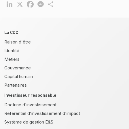
LinkedIn
X
Facebook
Messenger
Partager
Pied de page
La CDC
Raison d'être
Identité
Métiers
Gouvernance
Capital humain
Partenaires
Investisseur responsable
Doctrine d'investissement
Référentiel d'investissement d'impact
Système de gestion E&S