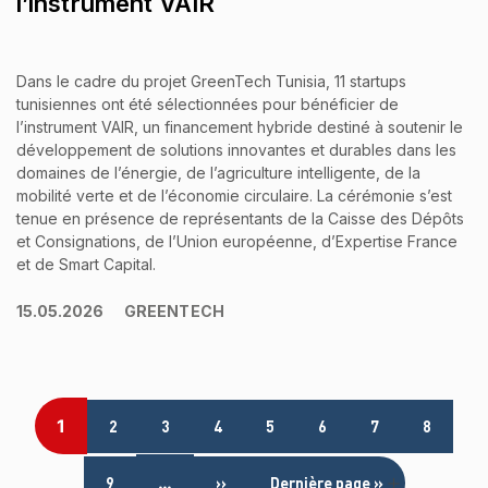
l’instrument VAIR
Dans le cadre du projet GreenTech Tunisia, 11 startups
tunisiennes ont été sélectionnées pour bénéficier de
l’instrument VAIR, un financement hybride destiné à soutenir le
développement de solutions innovantes et durables dans les
domaines de l’énergie, de l’agriculture intelligente, de la
mobilité verte et de l’économie circulaire. La cérémonie s’est
tenue en présence de représentants de la Caisse des Dépôts
et Consignations, de l’Union européenne, d’Expertise France
et de Smart Capital.
15.05.2026
GREENTECH
Pagination
1
2
3
4
5
6
7
8
Page suivante
Dernière page
…
9
››
Dernière page »