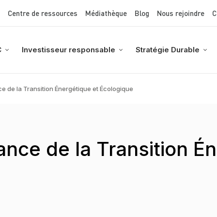
Top Menu
Aller
Centre de ressources
Médiathèque
Blog
Nous rejoindre
C
au
contenu
principal
C
Investisseur responsable
Stratégie Durable
e de la Transition Énergétique et Écologique
nce de la Transition Én