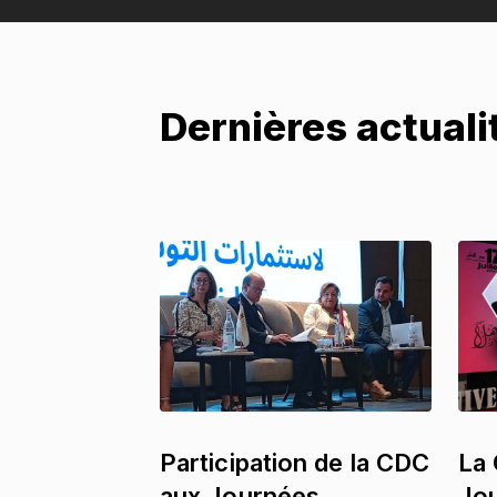
Dernières actual
Participation de la CDC
La 
aux Journées
Jou