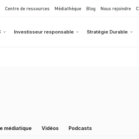
Top Menu
Aller
Centre de ressources
Médiathèque
Blog
Nous rejoindre
C
au
contenu
principal
C
Investisseur responsable
Stratégie Durable
e médiatique
Vidéos
Podcasts