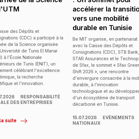
 l'UTM
accélérer la transiti
vers une mobilité
durable en Tunisie
isse des Dépôts et
gnations (CDC) a participé à la
Be MIT organise, en partenariat
née de la Science organisée
avec la Caisse des Dépôts et
'Université de Tunis El Manar
Consignations (CDC), STB Bank
 à l'École Nationale
STAR Assurances et le Technop
énieurs de Tunis (ENIT), un
de Sfax, le sommet « Sfax Gree
ement célébrant l'excellence
Shift 2026 », une rencontre
émique, la recherche
d'envergure consacrée à la mobi
tifique et l'innovation.
durable, à l'innovation
technologique et au développe
7.2026
RESPONSABILITÉ
d'un écosystème de transport
IALE DES ENTREPRISES
décarboné en Tunisie.
15.07.2026
EVÈNEMENTS
la suite
NATIONAUX