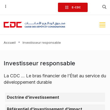
Aller
E-CDC
au
contenu
principal
Accueil
Investisseur responsable
Investisseur responsable
La CDC … Le bras financier de l’État au service du
développement durable
Menu Investisseur responsa
Doctrine d'investissement
Référentiel d'investissement d'impact