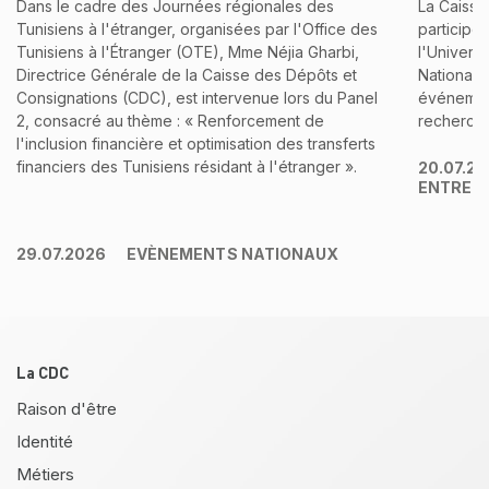
Dans le cadre des Journées régionales des
La Caisse
Tunisiens à l'étranger, organisées par l'Office des
participé
Tunisiens à l'Étranger (OTE), Mme Néjia Gharbi,
l'Univers
Directrice Générale de la Caisse des Dépôts et
Nationale
Consignations (CDC), est intervenue lors du Panel
événement
2, consacré au thème : « Renforcement de
recherche 
l'inclusion financière et optimisation des transferts
financiers des Tunisiens résidant à l'étranger ».
20.07.2
ENTREP
29.07.2026
EVÈNEMENTS NATIONAUX
Pied de page
La CDC
Raison d'être
Identité
Métiers