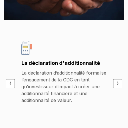
La th
Formal
La déclaration d'additionnalité
interv
onaux
condui
La déclaration d’additionnalité formalise
acts
de rép
l’engagement de la CDC en tant
 :
‹
›
en mat
qu’investisseur d’impact à créer une
analys
additionnalité financière et une
étayée
additionnalité de valeur.