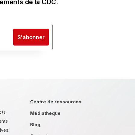
nements de la CDC.
S'abonner
Centre de ressources
cts
Médiathèque
ents
Blog
tives