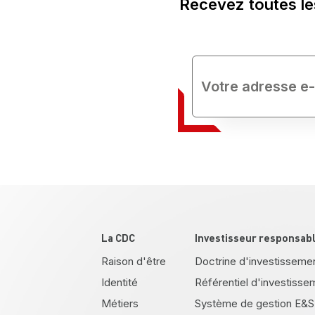
Recevez toutes le
Pied de page
La CDC
Investisseur responsab
Raison d'être
Doctrine d'investisseme
Identité
Référentiel d'investisse
Métiers
Système de gestion E&S