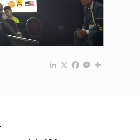
LinkedIn
X
Facebook
Messenger
Partager
r