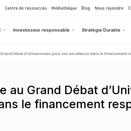
Top Menu
Aller
Centre de ressources
Médiathèque
Blog
Nous rejoindre
C
au
contenu
principal
C
Investisseur responsable
Stratégie Durable
 Grand Débat d’Universnews pour son excellence dans le financement 
ée au Grand Débat d’Un
ans le financement res