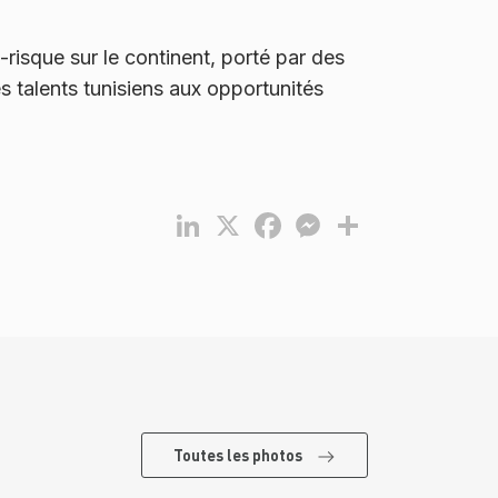
risque sur le continent, porté par des
es talents tunisiens aux opportunités
LinkedIn
X
Facebook
Messenger
Partager
Toutes les photos