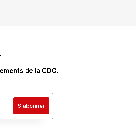
r
nements de la CDC.
S'abonner