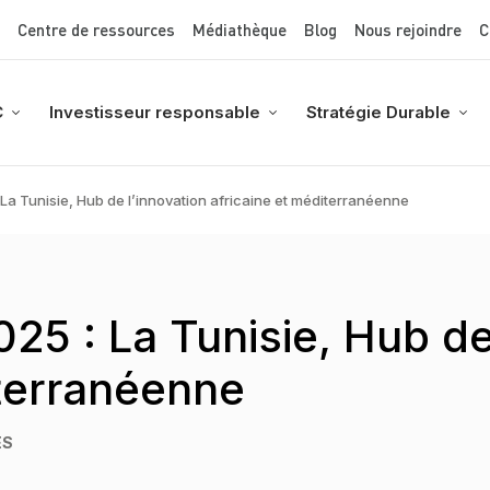
Top Menu
Aller
Centre de ressources
Médiathèque
Blog
Nous rejoindre
C
au
contenu
principal
C
Investisseur responsable
Stratégie Durable
 La Tunisie, Hub de l’innovation africaine et méditerranéenne
25 : La Tunisie, Hub de
iterranéenne
ES