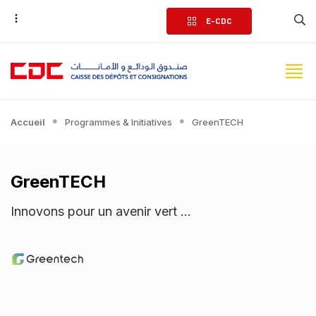
Aller
E-CDC
au
contenu
principal
Accueil
Programmes & Initiatives
GreenTECH
GreenTECH
Innovons pour un avenir vert ...