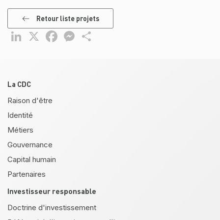
Retour liste projets
LinkedIn
X
Facebook
Messenger
Partager
Pied de page
La CDC
Raison d'être
Identité
Métiers
Gouvernance
Capital humain
Partenaires
Investisseur responsable
Doctrine d'investissement