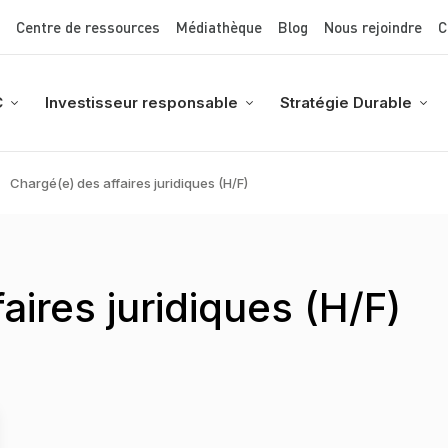
Top Menu
Aller
Centre de ressources
Médiathèque
Blog
Nous rejoindre
C
au
contenu
principal
C
Investisseur responsable
Stratégie Durable
Chargé(e) des affaires juridiques (H/F)
aires juridiques (H/F)