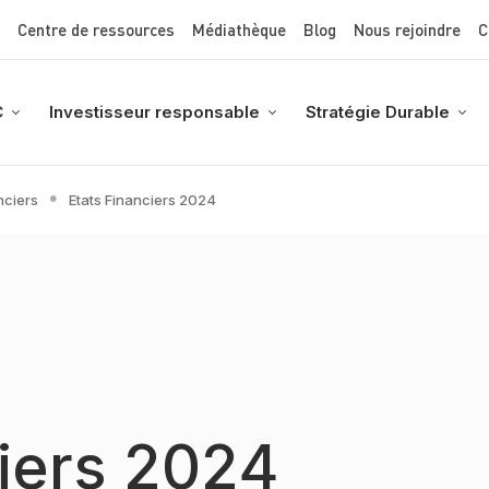
Top Menu
Aller
Centre de ressources
Médiathèque
Blog
Nous rejoindre
C
au
contenu
principal
C
Investisseur responsable
Stratégie Durable
nciers
Etats Financiers 2024
ciers 2024