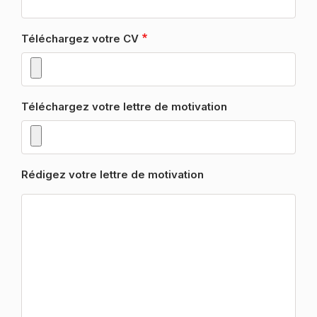
Téléchargez votre CV
1 seul fichier.
Téléchargez votre lettre de motivation
Limité à 50 Mo.
Types autorisés : pdf, doc, docx, jpeg, png.
1 seul fichier.
Rédigez votre lettre de motivation
Limité à 50 Mo.
Types autorisés : pdf, doc, docx, jpeg, png.