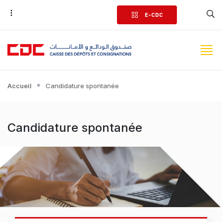
Aller
E-CDC
au
contenu
principal
Accueil
Candidature spontanée
Candidature spontanée