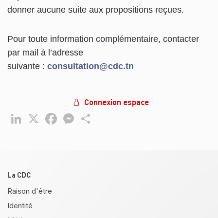
donner aucune suite aux propositions reçues.
Pour toute information complémentaire, contacter
par mail à l’adresse
suivante :
consultation@cdc.tn
Connexion espace
LinkedIn
X
Facebook
Messenger
Partager
Pied de page
La CDC
Raison d'être
Identité