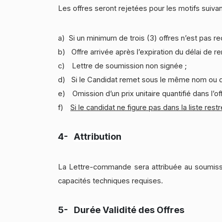
Les offres seront rejetées pour les motifs suivan
a)
Si un minimum de trois (3) offres n’est pas re
b)
Offre arrivée après l’expiration du délai de r
c)
Lettre de soumission non signée ;
d)
Si le Candidat remet sous le même nom ou de
e)
Omission d’un prix unitaire quantifié dans l’o
f)
Si le candidat ne figure pas dans la liste res
4-
Attribution
La Lettre-commande sera attribuée au soumissio
capacités techniques requises.
5-
Durée Validité des Offres