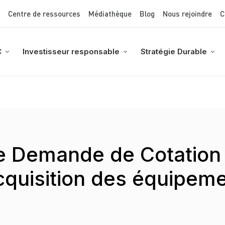
Top Menu
Aller
Centre de ressources
Médiathèque
Blog
Nous rejoindre
C
au
contenu
principal
C
Investisseur responsable
Stratégie Durable
de Demande de Cotation 
quisition des équipem