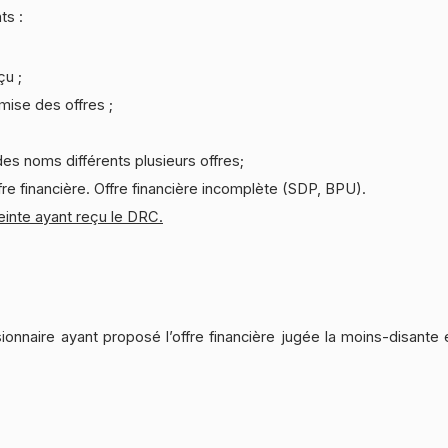
ts :
çu ;
emise des offres ;
s noms différents plusieurs offres;
ffre financière. Offre financière incomplète (SDP, BPU).
treinte ayant reçu le DRC.
nnaire ayant proposé l’offre financière jugée la moins-disante e