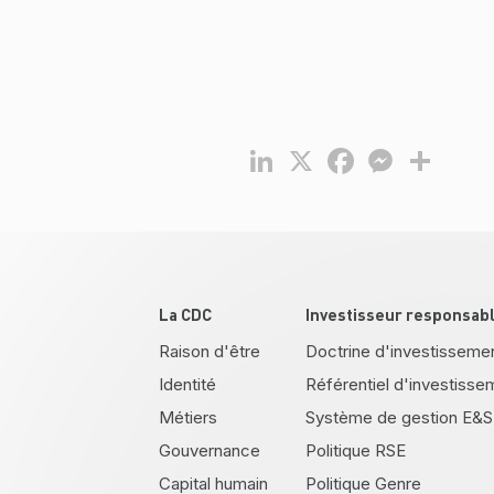
LinkedIn
X
Facebook
Messenger
Partag
Pied de page
La CDC
Investisseur responsab
Raison d'être
Doctrine d'investisseme
Identité
Référentiel d'investisse
Métiers
Système de gestion E&S
Gouvernance
Politique RSE
Capital humain
Politique Genre