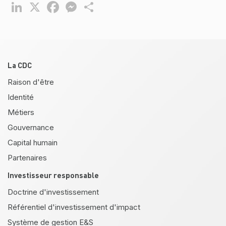
LinkedIn
X
Facebook
Messenger
Partager
Pied de page
La CDC
Raison d'être
Identité
Métiers
Gouvernance
Capital humain
Partenaires
Investisseur responsable
Doctrine d'investissement
Référentiel d'investissement d'impact
Système de gestion E&S