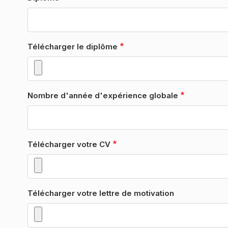
Télécharger le diplôme
1 seul fichier.
Nombre d'année d'expérience globale
Limité à 50 Mo.
Types autorisés : pdf, doc, docx, odt, jpeg, png, jpg.
Télécharger votre CV
1 seul fichier.
Télécharger votre lettre de motivation
Limité à 50 Mo.
Types autorisés : pdf, doc, docx, jpeg, png, jpg.