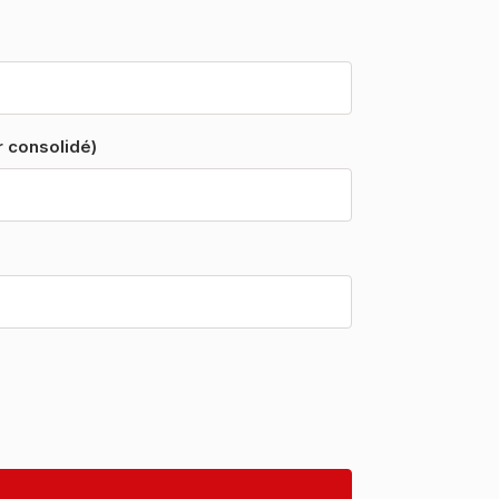
hamp.
r consolidé)
, xlsx, ods.