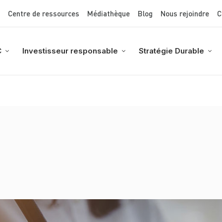
Top Menu
Aller
Centre de ressources
Médiathèque
Blog
Nous rejoindre
C
au
contenu
principal
C
Investisseur responsable
Stratégie Durable