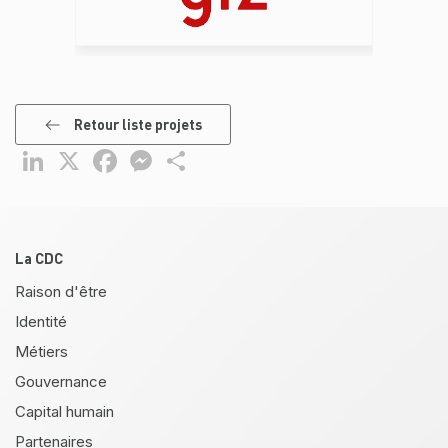
Retour liste projets
LinkedIn
X
Facebook
Messenger
Partager
Pied de page
La CDC
Raison d'être
Identité
Métiers
Gouvernance
Capital humain
Partenaires