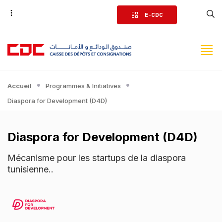
Aller
E-CDC
au
contenu
principal
Accueil
Programmes & Initiatives
Diaspora for Development (D4D)
Diaspora for Development (D4D)
Mécanisme pour les startups de la diaspora
tunisienne..