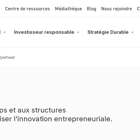
Top Menu
Aller
Centre de ressources
Médiathèque
Blog
Nous rejoindre
C
au
contenu
principal
C
Investisseur responsable
Stratégie Durable
Flywheel
ps et aux structures
er l'innovation entrepreneuriale.