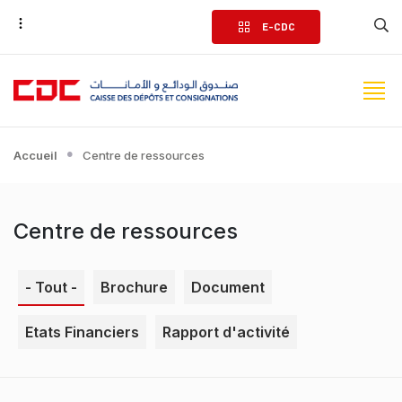
Aller
E-CDC
au
contenu
principal
Accueil
Centre de ressources
Centre de ressources
- Tout -
Brochure
Document
Etats Financiers
Rapport d'activité