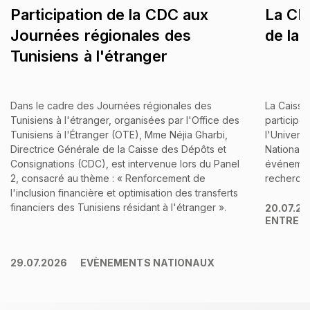
Participation de la CDC aux
La CDC
Journées régionales des
de la
Tunisiens à l'étranger
Dans le cadre des Journées régionales des
La Caisse
Tunisiens à l'étranger, organisées par l'Office des
participé
Tunisiens à l'Étranger (OTE), Mme Néjia Gharbi,
l'Univers
Directrice Générale de la Caisse des Dépôts et
Nationale
Consignations (CDC), est intervenue lors du Panel
événement
2, consacré au thème : « Renforcement de
recherche 
l'inclusion financière et optimisation des transferts
financiers des Tunisiens résidant à l'étranger ».
20.07.2
ENTREP
29.07.2026
EVÈNEMENTS NATIONAUX