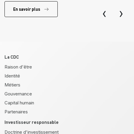
‹
›
En savoir plus
Pied de page
La CDC
Raison d'être
Identité
Métiers
Gouvernance
Capital humain
Partenaires
Investisseur responsable
Doctrine d'investissement