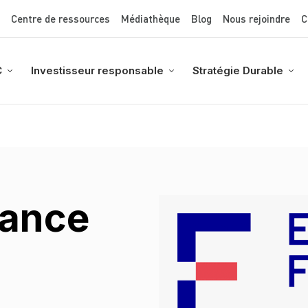
Top Menu
Aller
Centre de ressources
Médiathèque
Blog
Nous rejoindre
C
au
contenu
principal
C
Investisseur responsable
Stratégie Durable
rance