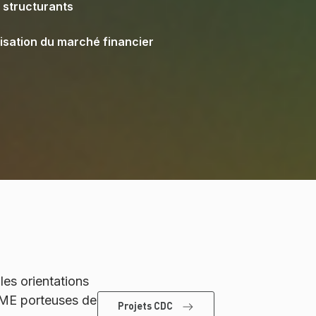
 structurants
misation du marché financier
les orientations
 PME porteuses de
Projets CDC