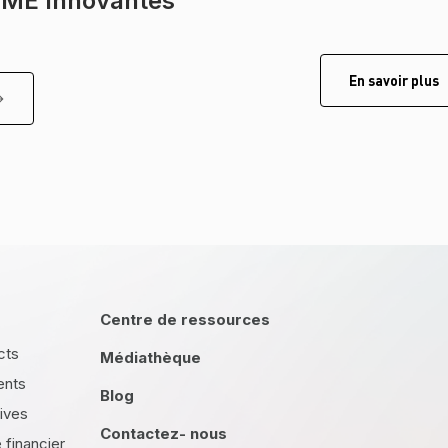
PME Innovantes
En savoir plus
Centre de ressources
cts
Médiathèque
ents
Blog
tives
Contactez- nous
financier