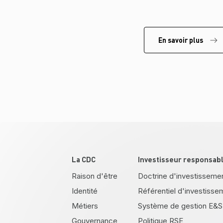
En savoir plus
Pied de page
La CDC
Investisseur responsab
Raison d'être
Doctrine d'investisseme
Identité
Référentiel d'investisse
Métiers
Système de gestion E&S
Gouvernance
Politique RSE