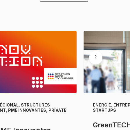
›
ÉGIONAL, STRUCTURES
ENERGIE, ENTRE
T, PME INNOVANTES, PRIVATE
STARTUPS
GreenTEC