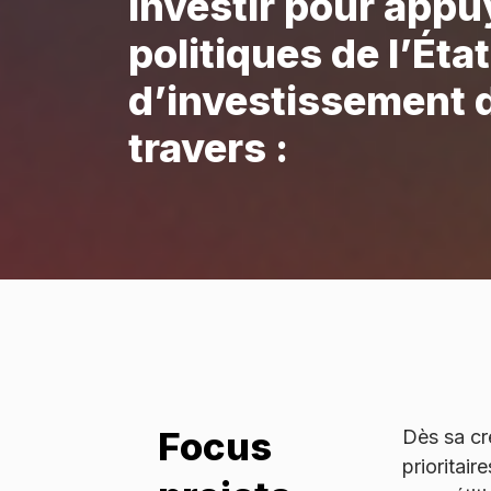
Investir pour appu
politiques de l’Éta
d’investissement 
travers :
Focus
Dès sa cré
prioritai