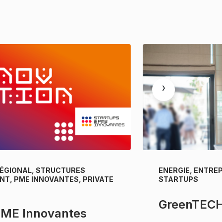
›
ÉGIONAL, STRUCTURES
ENERGIE, ENTRE
T, PME INNOVANTES, PRIVATE
STARTUPS
GreenTEC
PME Innovantes