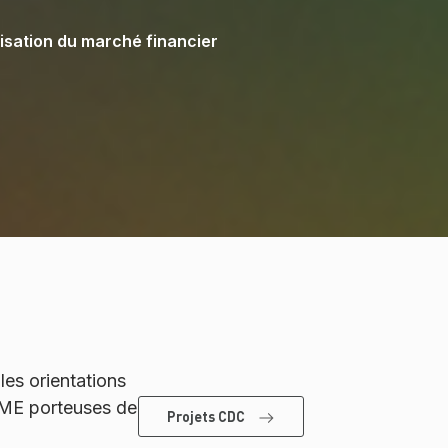
misation du marché financier
les orientations
 PME porteuses de
Projets CDC