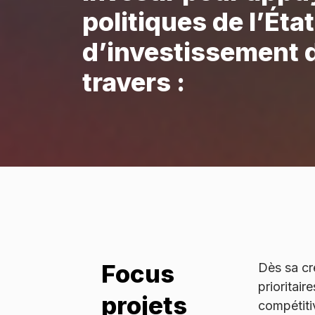
politiques de l’Éta
d’investissement 
travers :
Focus
Dès sa cré
prioritai
projets
compétitiv