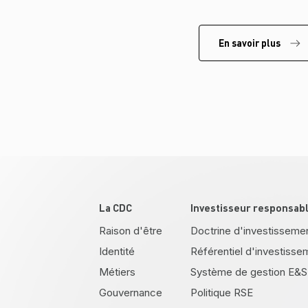
En savoir plus
Pied de page
La CDC
Investisseur responsab
Raison d'être
Doctrine d'investisseme
Identité
Référentiel d'investisse
Métiers
Système de gestion E&S
Gouvernance
Politique RSE