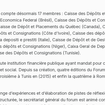
 compte désormais 17 membres : Caisse des Dépôts et
 Economica Federal (Brésil), Caisse des Dépôts et Con
Caisse de Dépôt et Placements du Québec (Canada), 
ts et Consignations (Côte d’Ivoire), Caisse des dépôt
depositi e prestiti (ltalie), Caisse de Dépôt et de Ge
 dépôts et Consignations (Niger), Caixa Geral de Dep
sse des Dépôts et Consignations (Tunisie).
te institution financière publique ayant mandat pour col
social. Depuis sa création, quatre éditions du Forum 
 troisième à Tunis en (2015) et enfin la quatrième à Ro
ge d’expériences et d’élaboration de pistes de réfle
ucturée, le secrétariat général du forum est animé co