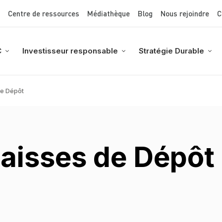
Top Menu
Aller
Centre de ressources
Médiathèque
Blog
Nous rejoindre
C
au
contenu
principal
C
Investisseur responsable
Stratégie Durable
de Dépôt
aisses de Dépôt