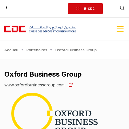
Aller
E-CDC
au
contenu
principal
Accueil
Partenaires
Oxford Business Group
Oxford Business Group
www.oxfordbusinessgroup.com